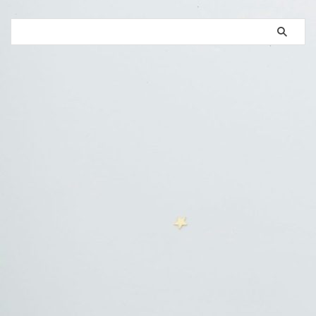
1
[
st
-
mybox 
title
=
""
fontawesome
=
""
color
=
"#757575"
bordercolor
=
"#cc
2
3
（しかく枠のみ）これはダミーです
4
5
[
/
st
-
mybox
]
薄グレー背景丸み枠
1
[
st
-
mybox 
title
=
""
fontawesome
=
""
color
=
"#757575"
bordercolor
=
"#B
2
3
（まるみ）これはダミーです
4
5
[
/
st
-
mybox
]
参考とかメモに使えるボックス
st-mybox title="メモ"の部分を書
き換えればOK。 [crayon-
6a7885 ...