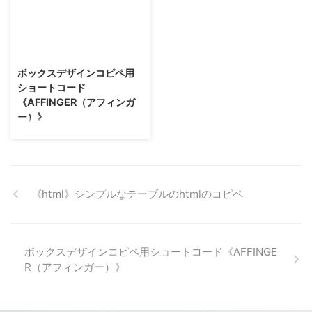
ガー5 EX）では、ショートコード
1
<
span 
class
=
"attentionmark2 on-color"
>
これは「注意」マークです
<
/
sp
好みの色番号を入れて変更して
1
[
st
-
rank 
rankno
=
"1"
bgcolor
=
""
color
=
"#000"
bordercolor
=
"#ccc"
radiu
にFont Awesome 4.7.0のアイコ
ね。 文字が見やすい薄めの色が
これは「人 ...
ンが使用されています。 Font
おすすめ！ 枠線の色は、
1
[
st
-
rank 
rankno
=
"2"
bgcolor
=
""
color
=
"#000"
bordercolor
=
"#ccc"
radiu
Awesome 4.7.0のアイコン 「資
bordercolor ...
料請求をする」の左側のチェック
ボックスデザインコピペ用
1
[
st
-
rank 
rankno
=
"3"
bgcolor
=
""
color
=
"#000"
bordercolor
=
"#ccc"
radi
マークのアイコンがFont
ショートコード
Awesome 4.7.0のアイコンです。
《AFFINGER（アフィンガ
この箇所のアイコンは下記のリン
1
[
st
-
rank 
rankno
=
"4"
bgcolor
=
""
color
=
"#000"
bordercolor
=
"#ccc"
radiu
ー）》
クにあるアイコンならどれにでも
AFFINGER（アフィンガー）とEX
変更することが可能です。
AFFINGER（アフィンガー）では
版のレスポンシブボックス ここ
https://fontawesome ...
様々なボックスデザインを作成で
にテキスト
きるのが便利！ だけど、ショー
トコードが迷子になることが。
1
<
div 
class
=
"clearfix responbox"
>
<
div 
class
=
"lbox"
>
<
img 
src
=
"ここに画
シンプルなポイントボックス
《html》シンプルなテーブルのhtmlのコピペ
AFFINGER（アフィンガー）とEX
版 ...
1
[
st
-
mybox 
title
=
"ポイント"
fontawesome
=
"fa-check-circle"
color
=
"#75
2
3
（基本）これはダミーです
ボックスデザインコピペ用ショートコード《AFFINGE
4
5
[
/
st
-
mybox
]
R（アフィンガー）》
しかく枠のみ