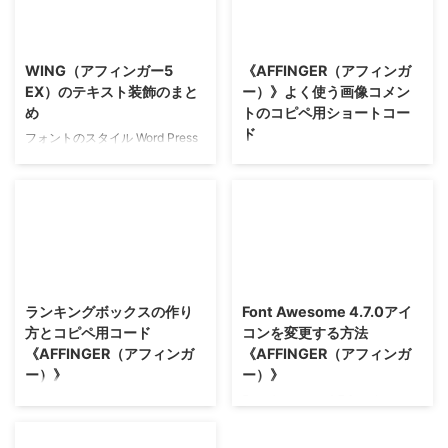
WING（アフィンガー5
《AFFINGER（アフィンガ
EX）のテキスト装飾のまと
ー）》よく使う画像コメン
め
トのコピペ用ショートコー
ド
フォントのスタイル Word Press
テンプレート「WING（アフィン
AFFINGERの画像コメントのショ
ガー5 EX）」のテキスト装飾のま
ートコード 多機能すぎて時々ど
とめです。 他のWord Pressテン
こにショートコードがあるのかわ
プレートでは利用できないのでご
からなくなるAFFINGER（アフィ
注意ください。 アイコン アイコ
ンガー）。 背景なしコメントの
ンマークは「カスタマイザー」の
完成イメージ これはダミーのテ
「オプション」でカラーを設定で
キストです ショートコードのコ
きます。 ※通常エディタ上では表
ピペ
ランキングボックスの作り
Font Awesome 4.7.0アイ
示されません これは「はてな」
方とコピペ用コード
コンを変更する方法
マークです
1
[
st
-
user
-
comment
-
box 
title
=
"タ
《AFFINGER（アフィンガ
《AFFINGER（アフィンガ
2
ー）》
ー）》
3
これはダミーのテキストです
1
<
span 
class
=
"hatenamark2 on-color"
>
これは「はてな」マークです
<
/
sp
AFFINGER（アフィンガー）とEX
Font Awesome 4.7.0アイコンで
背景ありコメントの完成イメージ
これは「注意」マークです
版のランキング見出し
Affinger（アフィンガー5 EX）を
ショートコードのコピペ 背景の
カスタマイズ Affinger（アフィン
色は、 bgcolor="#edbbcf" にお