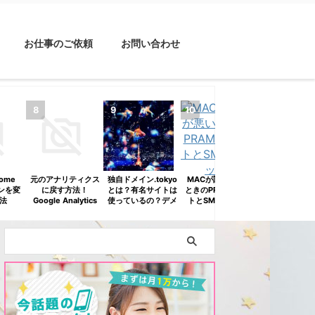
お仕事のご依頼
お問い合わせ
some
元のアナリティクス
独自ドメイン.tokyo
MACが調子が悪い
Word Pres
コンを変
に戻す方法！
とは？有名サイトは
ときのPRAMリセッ
Redirectio
法
Google Analytics
使っているの？デメ
トとSMCリセット
インでディレ
R（アフ
4（GA4）で困って
リットは？
ごとリダイレ
）》
いる人必見
せる方法