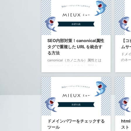
単に電話をかけることができます。
フィ
この機能は一般にClick to Call呼ばれ
され
ます。 リンクタグにtel: スキームを
Word
使用 tel: スキームを使用して、電話
テーマ
番号にハイパーリンクを設定しま
にあるf
す。 htmlに電話番号を入力するため
する
のタグのコピペ tel:の部分には半角
SEO内部対策！canonical属性
【コ
1
数字で電話番号を入力。 通常のハイ
2
タグで重複した URL を統合す
ムサ
パーリンクタグと同じで、リンク文
3
る方法
ドメイ
4
字には「電話番号」や「今すぐ電話
5
のネ
canonical（カノニカル）属性とは
...
6
canonical（カノニカル）属性と
7
1
n
8
は、Googleなどの検索エンジンに正
2
n
9
規URLを伝えるためのタグです。 正
10
規URLを明確に指定しないと、
11
12
GoogleがURLが選択 いずれのURLも
13
同等の重要性を持つもの と見なされ
ることになります。 つまり、重複と
注意
見なされた場合は、こうしたページ
取る
のURLの1つだけを「正規URL」と選
かる人
択しクロールすることとなり、その
ドメインパワーをチェックする
htm
他の URLはすべて「重複」URLと見
ツール
スト
なされ、クロールの頻度が減りま