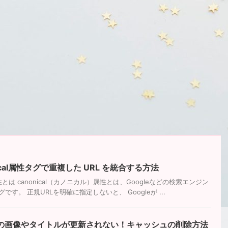
ical属性タグで重複した URL を統合する方法
属性とは canonical（カノニカル）属性とは、Googleなどの検索エンジン
す。 正規URLを明確に指定しないと、 Googleが ...
カードの画像やタイトルが更新されない！キャッシュの削除方法