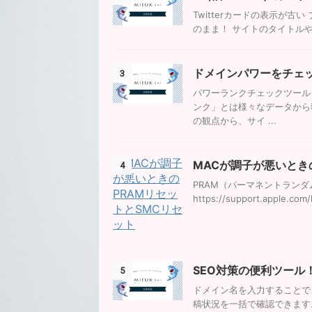
Twitterカードの表示が古
のまま！ サイトのタイトルや画
ドメインパワーをチェ
3
パワーランクチェックツール
ンク」とは様々なデータから
の観点から、サイ ...
MACが調子が悪いとき
4
PRAM（パーマネントラン
https://support.apple.co
SEO対策の便利ツール
5
ドメイン名を入力することで
稿状況を一括で確認できます