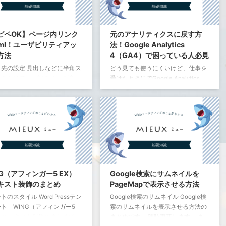
にサイドバーを消したい人もこの方
d1e4dd
法で消すことができます。 アフィン
ガーでスマホ表示のときにサイドバ
d1dfe4
ーが消えてしまったときの直し方は
ピペOK】ページ内リンク
元のアナリティクスに戻す方
d0d2e3
簡単。 アフィンガー管理 > 全体設
tml！ユーザビリティアッ
法！Google Analytics
定 > サイト全体のレイアウト一括設
on-6a7785d8d ...
方法
4（GA4）で困っている人必見
定 > スマホのサイドバーを非表示に
ク先の設定 見出しなどに半角ス
どう見ても使うにくいけど、仕事を
するにチェクマークを入れる サイト
をあけて、下記のhtmlを追
受けたときにでGoogle Analytics
全体のレイアウト一括設 ...
4（GA4）だったら困るし、勉強だ
と思ってこのままにしよう！と思っ
d
=
"ここにキーワード"
たのですが、無理です。 無理ではな
いけど、学習コストをGoogle
こにキーワード」の部分に半角
Analytics 4（GA4）に回したくない
字の好きなワードを入れます。
という感じですね。 同じような人の
しに追加する場合はこんな感じ
ために、Google Analytics
ります。
4（GA4）から元のアナリティクス
h2 
id
=
"cafe"
>
カフェとは
<
/
h2
>
に戻す方法です。 元のアナリティク
NG（アフィンガー5 EX）
Google検索にサムネイルを
スに戻す手順 新しいプロパティを追
元の設定 idで指定した単語に
キスト装飾のまとめ
PageMapで表示させる方法
加（今まで通り） ①プロパティの
けます。
トのスタイル Word Pressテン
Google検索のサムネイル Google検
設定の画面の下の詳細オプションを
a
href
=
"#cafe"
>
id
で指定した位置へリンク
<
/
a
>
ト「WING（アフィンガー5
索のサムネイルを表示させる方法の
クリック ...
）」のテキスト装飾のまとめで
まとめです。 随時更新します。 ま