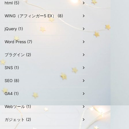
html (5)
WING（アフィンガー5 EX） (8)
jQuery (1)
Word Press (7)
プラグイン (2)
SNS (1)
SEO (8)
GA4 (1)
Webツール (1)
ガジェット (2)
0.0391
,
IF
(
F3
=
5
,
C3
×
0.0298
,
IF
(
F3
=
6
,
C3
×
0.0242
,
IF
(
F3
=
7
,
C3
×
0.0206
,
IF
(