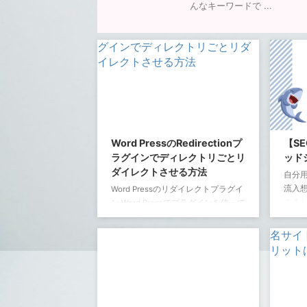
んなキーワードで ...
Word PressのRedirectionプ
【S
ラグインでディレクトリごとリ
ッド
ダイレクトさせる方法
自分
流入
Word Pressのリダイレクトプラグイ
する
ン Word Pressでプラグインを使って
る関数
リダイレクトさせる方法は二つ。
定を自
1.All 404 Redirect to Homepageプラ
れ子に
グイン
の流
https://ja.wordpress.org/plugins/all-
Numb
404-redirect-to-homepage/ メリッ
ト すべての404ページをリダイレク
1
I
トできるのでお手軽。 デメリット