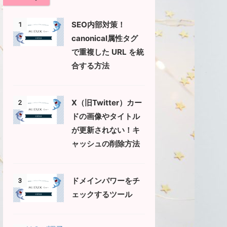
SEO内部対策！
1
canonical属性タグ
で重複した URL を統
合する方法
X（旧Twitter）カー
2
ドの画像やタイトル
が更新されない！キ
ャッシュの削除方法
ドメインパワーをチ
3
ェックするツール