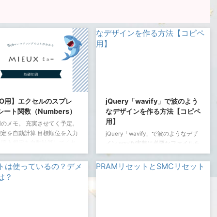
EO用】エクセルのスプレ
jQuery「wavify」で波のよう
シート関数（Numbers）
なデザインを作る方法【コピペ
用】
用のメモ。 充実させてく予定。
想定を自動計算 目標順位を入力
jQuery「wavify」で波のようなデザ
と流入想定を自動計算してくれ
イン wavify実装に必要なファイルを
。 ・目的 10位までの流入想
ダウンロード
動計算する ・方法 IF関数を入
https://github.com/peacepostman/
する ・できること 10位まで
wavifyを開く。 上記サイトからzip
入想定を自動計算 ・実装
フォルダをダウンロード（画像参
ers
照）。 「wavify-master」の中で必
要なファイルは次のふたつ。
F
(
F3
=
1
,
C3
×
0.1394
,
IF
(
F3
=
2
,
C3
×
0.0752
,
IF
(
F3
=
3
,
C3
×
0.0468
,
IF
(
F3
=
4
,
C3
×
jquery.wavify.js wavify.js これをjsフ