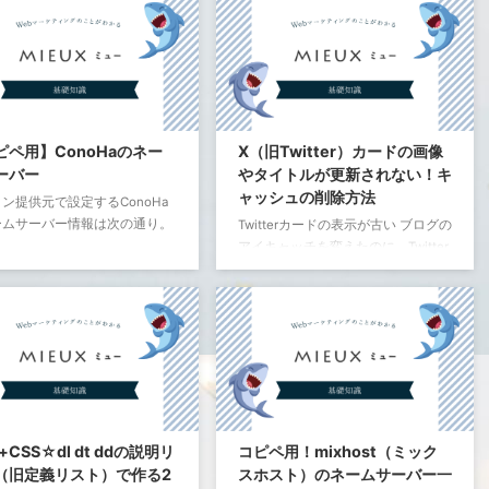
リエイトリンクなどもカウント
ルでよくお世話になる【】だけでは
ますので目安程度にどうぞ。
なく、括弧（かっこ）にはさまざま
 Pressダッシュボード > 外観 >
な用法があります。 括弧（かっこ）
エディター > テーマファイル
の意味・種類とは 読み方で変換でき
unctions.phpにこれをコピペ
るものもあれば、読み方で変換でき
だけ。
ないものもあります。 変換できない
ものはユーザー辞書に登録しましょ
ピペ用】ConoHaのネー
X（旧Twitter）カードの画像
// 「投稿一覧に文字数を表示」ここから
う。 「」：かぎかっこ：会話、引
function
add_columns_count_characters
(
$
text_columns
)
{
ーバー
やタイトルが更新されない！キ
$
text_columns
[
'char_count'
]
=
用、強調 『』：二重カギカッコ：書
'文字数'
;
ャッシュの削除方法
ン提供元で設定するConoHa
return
$
text_columns
;
籍などのタイトル、カギカッコの中
}
ームサーバー情報は次の通り。
Twitterカードの表示が古い ブログの
のカギカッコ、強調 （）：かっこ、
function
add_custom_columns_count_characters
(
$
check_column_name
,
アイキャッチを変えたのに、Twitter
if
(
'char_count'
==
$
check_column
小かっこ、パー ...
_
name
)
{
s
-
a1
.
conoha
.
io
$
count
=
mb_strlen
(
strip_tags
(
get_post_field
(
'post_content'
,
カードの表示が古い画像のまま！ サ
s
-
a2
.
conoha
.
io
echo
$
count
;
イトのタイトルや画像を変更しても
}
Twitter側では変更されなくて困っ
}
add_filter
(
'manage_posts_columns'
,
'add_columns_count_character
た！ そんなときはTwitter Card
add_action
(
'manage_posts_custom_column'
,
'add_custom_columns_co
validator👇 https://cards-
dev.twitter.com/validator Twitter
したいこと 必ずバックアップを
Card validatorを使うと、Twitterの
。 自信のない人は触らない。わ
キャッシュを削除することができま
に相談、実装依頼が ...
す。 Twitterカードのキャッシュを削
l+CSS☆dl dt ddの説明リ
コピペ用！mixhost（ミック
除 URL を入力してPrevi ...
（旧定義リスト）で作る2
スホスト）のネームサーバー一