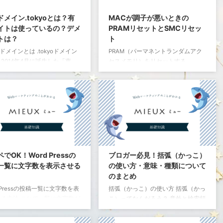
想定の数字は以下の通り。 検索
ォルダにコピー。 読み込み位置につ
リック率 1位 13.94% 2位
いては下記のコピペコードを参照。
ドメイン.tokyoとは？有
MACが調子が悪いときの
 3位 4.68% 4位 3.91% 5位
フォルダ階層の構成が違う場合は調
イトは使っているの？デメ
PRAMリセットとSMCリセッ
 6位 2.42% 7位 2.06% 8位 ...
整してください。 wavifyのコー ...
トは？
ト
yoドメインとは .tokyoドメイン
PRAM（パーマネントランダムアク
2014年4月に誕生した「東
セスメモリ）をリセットする
を表す地理的名称トップレベル
https://support.apple.com/kb/PH14
ン（地域名TLD）のことで
222?
東京に関連したWebサイトであ
locale=en_US&viewlocale=ja_JPか
が、.tokyoドメインなら、ひ
ら引用 ・PRAM（Parameter
でわかるというメリットがあり
Random-Access Memory）は、指定
。 観光や地域振興のみならず、
起動ディスク、表示解像度、スピー
を拠点とする企業・団体・個人
カーの音量、その他の情報が含まれ
主・フリーランスはもちろん、
ます。 1.Mac の電源を入れます。
の飲食店やサービス、東京の情
2.Option ＋ Command ＋ P ＋ R キ
でOK！Word Pressの
ブロガー必見！括弧（かっこ）
扱うサイトなど、東京に関連す
ーをすぐに押したままにします。グ
一覧に文字数を表示させる
の使い方・意味・種類について
bサイトの運営に最適なドメイ
レイの画面が表示される前に、この
のまとめ
。 また、.tokyoドメインは、
...
d Pressの投稿一覧に文字数を表
括弧（かっこ）の使い方 括弧（かっ
を問わず、個人・法 ...
せる方法 これで一覧に文字数が
こ）ってなんだろう？ 意外と検索頻
されます。 ただし、画像や各シ
度が高い括弧（かっこ）の意味や使
コード、カエレバ、ASPのア
い方のまとめです。 ブログのタイト