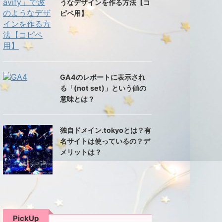
うなデザインを作る方法【コ
ピペ用】
GA4のレポートに表示され
る「(not set)」という値の
意味とは？
$
post_id
)
{
$
post_id
)
)
)
;
独自ドメイン.tokyoとは？有
名サイトは使っているの？デ
メリットは？
s'
)
;
unt_characters'
,
11
,
2
)
;
PickUp