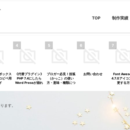
か
TOP
制作実績
ボックス
《代替プラグイン》
ブロガー必見！括弧
お問い合わせ
Font Awe
コピペ用
PHP 7.4にしたら
（かっこ）の使い
4.7.0アイ
ド
Word Pressが崩れ
方・意味・種類につ
更する方
ER（アフ
た！原因はcrayon
いてのまとめ
《AFFINGE
ー）》
syntax highlighter
ィンガー
あります。