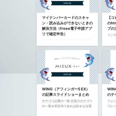
1
#
https://keywordmap.jp/seoresearch
/index.php 有料版にすると、すべて
1
#
のデータが見れますが、無料版でも
マイナンバーカードのスキャ
【コ
1
#
かなりの情報がわかります。
ン・読み込みができないときの
のh
[cray
解決方法（freee電子申請アプ
プの
リで確定申告）
リン
ペース
このブログは次のような方におすす
加。
めです。 freee電子申請アプリでマ
イナンバーカードの読み込みができ
1
i
ない freee電子申請アプリで2020年
度の確定申告を作成し、 電子申告で
「こ
提出しようとしたのに、マイナンバ
英数
ーカードをかざしてもエラー freee
見出
電子申請アプリで何度カード読み込
にな
んでもエラーばかり。どこを読み取
1
<
ってるのかもわからないしイライ
WING（アフィンガー5 EX）
WI
ラ！ freee電子申請アプリで何度も
リンク
の記事スライドショーまとめ
のテ
何度もやってもスキャンできない！
#をつ
カテゴリ記事の一覧 任意のカテゴリ
フォン
意味がわからなさすぎてイライラ！
1
<
の一覧を所定内であれば好きな位置
プレー
freee電子申請アプリでマイカード
に表示できます。 表示する記事数や
EX
の読み込み時点でエラーが何度 ...