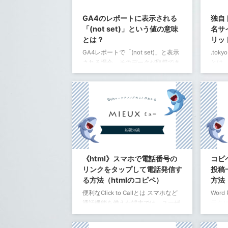
テーマや他のプラグインとの相性に
流入
よってはCSSが外れてしまう。 わた
順位 ク
GA4のレポートに表示される
独自
しの場合は、ACTION /
7.52%
「(not set)」という値の意味
名サ
AFFINGER6E ...
2.98%
とは？
リッ
GA4レポートで「(not set)」と表示
.tok
される場合、そのデータが取得でき
とは、
ていないことを示します。 これに
京」
は、2つの原因が考えられます。 デ
ドメイ
ータが収集されていない ページビュ
す。 
ーイベントが発生していない イベン
ること
トパラメータが登録されていない ペ
と目
ージビューイベントが発生していな
ます
い ランディングページレポートの場
東京
合、ページビューイベントが発生し
事業
ていないセッションは「(not set)」
東京
《html》スマホで電話番号の
コピペ
として表示されます。これは、シン
報を
リンクをタップして電話発信す
投稿
グルページアプリケーション
るWe
る方法（htmlのコピペ）
方法
（SPA）や、JavaScript でページ遷
ンです
便利なClick to Callとは スマホなど
Wor
移を行うSPAのような ...
国内外
通話機能を備えた端末では、ユーザ
示さ
ーはウェブサイトや広告に表示され
表示
た電話番号をタップするだけで、簡
ョート