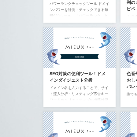
列の
パワーランクチェックツール ドメイ
す。 それを回避するために、linkタ
ピペ
ンパワーを計測・チェックできる無
グの ...
料SEOツール。「パワーランク」と
dl d
は様々なデータから独自の計算でド
とい
メインの強さを計測したものです。
い。 d
パワーランクはSEOの観点から、サ
とそ
イトの強さという視点で評価・判断
です。 
できます。 https://www.ispr.net/ 一
以前は、
番PVが多い私の運営サイトのドメイ
は定
ンパワー 2020年10月 2021年1月 一
素名 意
番PVが多い私の運営サイトは検索順
list)
位1位のキーワードが54ワード、検
term)
SEO対策の便利ツール！ドメ
色番
索順位5位以内のキーワードが343ワ
difin
インダイジェスト分析
おし
ードくらいです。 もっと1位を量産
パレ
ドメイン名を入力することで、サイ
した ...
ト流入分析・リスティング広告キー
誰で
ワードやクリエイティブの出稿状況
とめで
を一括で確認できます。 競合サイト
号
の一覧 競合サイトとキーワードが
1
#
何％かぶっているか どんなキーワー
ドで上位表示されているのか 検索順
1
#
位が上がったコンテンツ などが確認
1
#
できて便利。