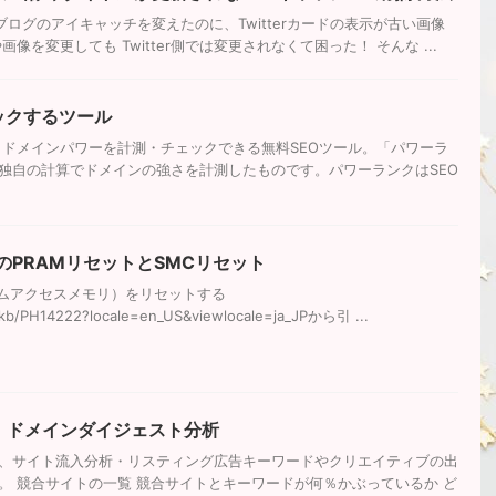
い ブログのアイキャッチを変えたのに、Twitterカードの表示が古い画像
像を変更しても Twitter側では変更されなくて困った！ そんな ...
ックするツール
 ドメインパワーを計測・チェックできる無料SEOツール。「パワーラ
独自の計算でドメインの強さを計測したものです。パワーランクはSEO
のPRAMリセットとSMCリセット
ダムアクセスメモリ）をリセットする
m/kb/PH14222?locale=en_US&viewlocale=ja_JPから引 ...
！ドメインダイジェスト分析
、サイト流入分析・リスティング広告キーワードやクリエイティブの出
。 競合サイトの一覧 競合サイトとキーワードが何％かぶっているか ど