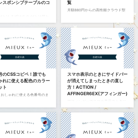
レスポンシブテーブルのコ
覧
月額880円からの高性能クラウド型
レンタルサーバー レンタルサーバー
t ddとは まずはdl dt ddとは何か
mixhost（ミックスホスト）のネー
うことについて簡単におさら
ムサーバー一覧です。 ドメインを買
l dt ddとは、1つ以上のdt要素
ったらすぐに登録。 ネームサーバ１
れを説明するdd要素のグループ
定義リスト(dl dt dd) HTML5
1
ns1
.
mixhost
.
jp
dl（=definition listの略）
義リストを表す要素でした。 要
ネームサーバ2
味 dl 定義リスト(description
1
ns2
.
mixhost
.
jp
 dt 定義する用語(description
 dd 定義の説明(discription
ネームサーバ3
号のCSSコピペ！誰でも
スマホ表示のときにサイドバー
ition) 用語説明型リスト(dl ...
ゃれに使える配色のカラー
が消えてしまったときの直し
1
ns3
.
mixhost
.
jp
ット
方！ACTION /
ネームサーバ4
AFFINGER6EX(アフィンガー)
もおしゃれに使える色番号のま
1
ns4
.
mixhost
.
jp
す。 Word Pressの配色・色番
アフィンガーでスマホ表示のときに
サイドバーが消えてしまったときの
ネームサーバ5 [cr ...
直し方 ACTION / AFFINGER6EX(ア
e4d1d1
フィンガー)でスマホ表示のときにサ
e4dad1
イドバーが消えてしまったときの直
し方です。 逆に、スマホ表示のとき
eeeade