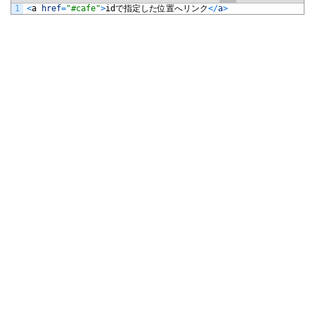
1
<
a
href
=
"#cafe"
>
id
で指定した位置へリンク
<
/
a
>