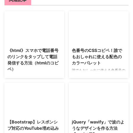
《html》スマホで電話番号
色番号のCSSコピペ！誰で
のリンクをタップして電話
もおしゃれに使える配色の
発信する方法（htmlのコピ
カラーパレット
ペ）
誰でもおしゃれに使える色番号の
まとめです。 Word Pressの配
便利なClick to Callとは スマホな
色・色番号
ど通話機能を備えた端末では、ユ
ーザーはウェブサイトや広告に表
示された電話番号をタップするだ
1
#e4d1d1
けで、簡単に電話をかけることが
できます。 この機能は一般に
1
#e4dad1
Click to Call呼ばれます。 リンク
タグにtel: スキームを使用 tel: ス
【Bootstrap】レスポンシ
jQuery「wavify」で波のよ
キームを使用して、電話番号にハ
1
#eeeade
ブ対応のYouTube埋め込み
うなデザインを作る方法
イパーリンクを設定します。