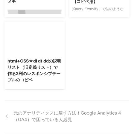
メモ
【コピペ用】
htmlに電話番号を入力するための
1
#d1e4dd
タグのコピペ tel:の部分には半角
jQuery「wavify」で波のような
数字で電話番号を入力。 通常の
デザイン wavify実装に必要なフ
1
<
!
--
16
:
9
aspect 
ratio
--
>
ハイパーリンクタグと同じで、リ
ァイルをダウンロード
1
#d1dfe4
2
<
div 
class
=
"embed-responsive embed-responsive-16by9"
>
ンク文字には「電話番号」や「今
3
<
iframe 
class
=
"embed-responsive-item"
https://github.com/peacepostma
src
=
"..."
>
<
/
iframe
>
4
<
/
div
>
<
!
--
16
:
9
aspect 
ratio
--
>
すぐ電話 ...
n/wavifyを開く。 上記サイトか
1
#d0d2e3
らzipフォルダをダウンロード
[crayon-6a77eb336 ...
（画像参照）。 「wavify-
1
<
!
--
4
:
3
aspect 
ratio
--
>
2
<
div 
class
=
"embed-responsive embed-responsive-4by3"
>
<
ifra
master」の中で必要なファイル
3
<
!
--
4
:
3
aspect 
ratio
--
>
は次のふたつ。 jquery.wavify.js
html+CSS☆dl dt ddの説明
wavify.js これをjsフォルダにコ
何故かこれだと埋め込みができ
リスト（旧定義リスト）で
ピー。 読み込み位置については
ず。 参照
作る2列のレスポンシブテー
下記のコピペコードを参照。 フ
http://getbootstrap.com/compon
ブルのコピペ
ォルダ階層の構成が違う場合は調
ents/#responsive-embed これで
整してください。 wavifyのコー
dl dt ddとは まずはdl dt ddとは何
解決ヽ(•̀ω•́ )ゝ✧
...
かということについて簡単におさ
らい。 dl dt ddとは、1つ以上のdt
1
<
iframe 
class
=
"embed-responsive-item"
src
=
"#"
frameborder
要素とそれを説明するdd要素の
グループです。 定義リスト(dl dt
追記：Word Pressだと、引用の
元のアナリティクスに戻す方法！Google Analytics 4
dd) HTML5以前は、
タグで問題がない様子 結論：ダ
（GA4）で困っている人必見
dl（=definition listの略）は定義
メだったら、frameborder="0"
リストを表す要素でした。 要素
allowfulls ...