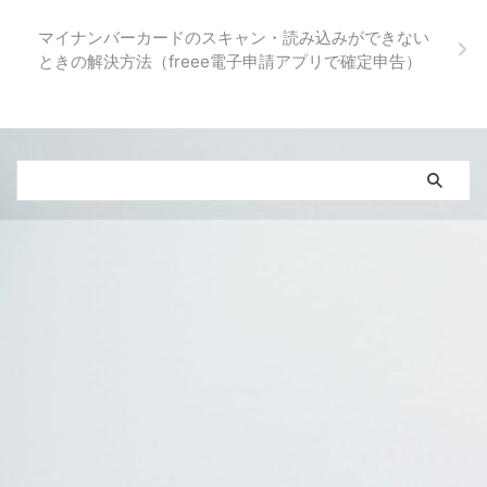
名 意味 dl 定義リスト(description
list) dt 定義する用語(description
マイナンバーカードのスキャン・読み込みができない
term) dd 定義の説明(discription
ときの解決方法（freee電子申請アプリで確定申告）
difinition) 用語説明型リスト(dl ...